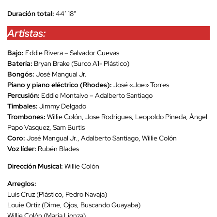
Duración total:
44’ 18”
Artistas:
Bajo:
Eddie Rivera – Salvador Cuevas
Batería:
Bryan Brake (Surco A1- Plástico)
Bongós:
José Mangual Jr.
Piano y piano eléctrico (Rhodes):
José «Joe» Torres
Percusión:
Eddie Montalvo – Adalberto Santiago
Timbales:
Jimmy Delgado
Trombones:
Willie Colón, Jose Rodrigues, Leopoldo Pineda, Ángel
Papo Vasquez, Sam Burtis
Coro:
José Mangual Jr., Adalberto Santiago, Willie Colón
Voz líder:
Rubén Blades
Dirección Musical:
Willie Colón
Arreglos:
Luis Cruz (Plástico, Pedro Navaja)
Louie Ortiz (Dime, Ojos, Buscando Guayaba)
Willie Colón (María Lionza)