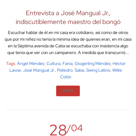
Entrevista a José Mangual Jr.,
indiscutiblemente maestro del bongó
Escuchar hablar de él en mi casa era cotidiano, así como de otros
que por mi niñez no tenía la mínima idea de quienes eran, en mi casa
en la Séptima avenida de Catia se escuchaba con insistencia algo
que tenía que ver con un campanero. A medida que transcurrió...
Tags:
Ángel Méndez
,
Cultura
,
Fania
,
Giogerling Méndez
,
Héctor
Lavoe
,
José Mangual Jr.
,
Poliedro
,
Salsa
,
Swing Latino
,
Willie
Colón
MORE
28
/04