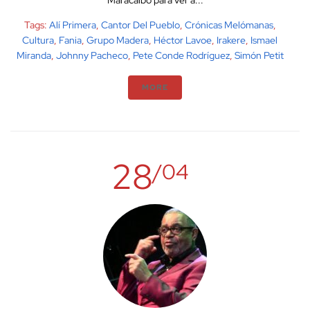
Maracaibo para ver a...
Tags:
Alí Primera
,
Cantor Del Pueblo
,
Crónicas Melómanas
,
Cultura
,
Fania
,
Grupo Madera
,
Héctor Lavoe
,
Irakere
,
Ismael
Miranda
,
Johnny Pacheco
,
Pete Conde Rodríguez
,
Simón Petit
MORE
28
/04