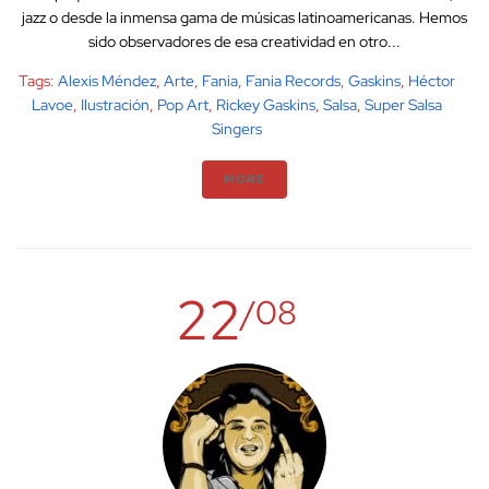
jazz o desde la inmensa gama de músicas latinoamericanas. Hemos
sido observadores de esa creatividad en otro...
Tags:
Alexis Méndez
,
Arte
,
Fania
,
Fania Records
,
Gaskins
,
Héctor
Lavoe
,
Ilustración
,
Pop Art
,
Rickey Gaskins
,
Salsa
,
Super Salsa
Singers
MORE
22
/08