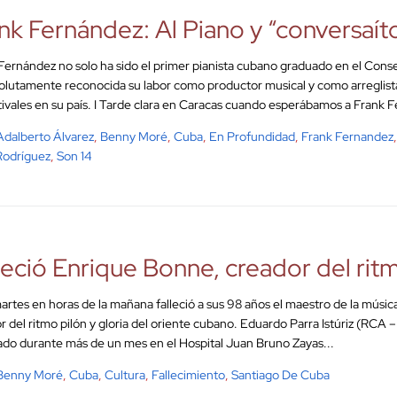
nk Fernández: Al Piano y “conversaít
Fernández no solo ha sido el primer pianista cubano graduado en el Cons
olutamente reconocida su labor como productor musical y como arreglista
tivales en su país. I Tarde clara en Caracas cuando esperábamos a Frank 
Adalberto Álvarez
,
Benny Moré
,
Cuba
,
En Profundidad
,
Frank Fernandez
 Rodríguez
,
Son 14
leció Enrique Bonne, creador del rit
artes en horas de la mañana falleció a sus 98 años el maestro de la músi
r del ritmo pilón y gloria del oriente cubano. Eduardo Parra Istúriz (RCA
ado durante más de un mes en el Hospital Juan Bruno Zayas...
Benny Moré
,
Cuba
,
Cultura
,
Fallecimiento
,
Santiago De Cuba