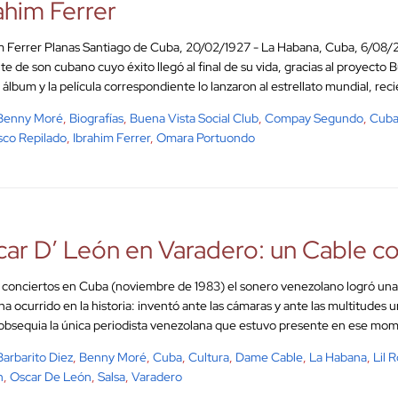
ahim Ferrer
m Ferrer Planas Santiago de Cuba, 20/02/1927 - La Habana, Cuba, 6/08/
te de son cubano cuyo éxito llegó al final de su vida, gracias al proyecto 
 álbum y la película correspondiente lo lanzaron al estrellato mundial, reci
Benny Moré
,
Biografías
,
Buena Vista Social Club
,
Compay Segundo
,
Cub
sco Repilado
,
Ibrahim Ferrer
,
Omara Portuondo
ar D’ León en Varadero: un Cable c
 conciertos en Cuba (noviembre de 1983) el sonero venezolano logró una 
ha ocurrido en la historia: inventó ante las cámaras y ante las multitudes 
 obsequia la única periodista venezolana que estuvo presente en ese mom
Barbarito Diez
,
Benny Moré
,
Cuba
,
Cultura
,
Dame Cable
,
La Habana
,
Lil 
n
,
Oscar De León
,
Salsa
,
Varadero