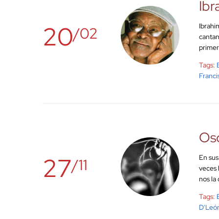
Ibr
20
Ibrahi
/02
cantan
primer
Tags:
Franci
Osc
27
En sus
/11
veces 
nos la
Tags:
D'Leó