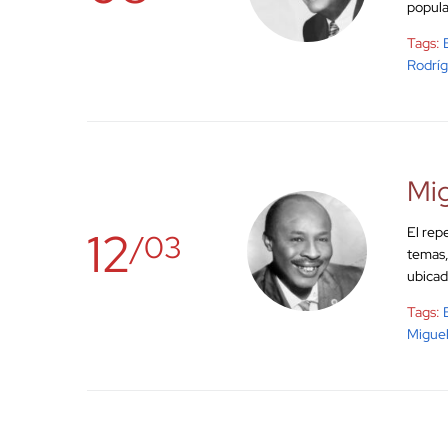
popula
Tags:
Rodrí
Mig
12
El rep
/03
temas,
ubicad
Tags:
Miguel