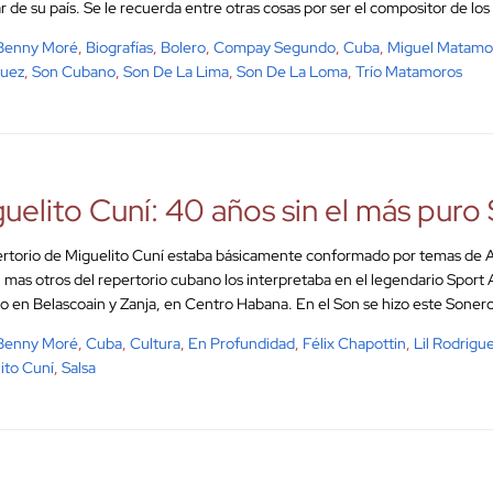
r de su país. Se le recuerda entre otras cosas por ser el compositor de lo
Benny Moré
,
Biografías
,
Bolero
,
Compay Segundo
,
Cuba
,
Miguel Matamo
guez
,
Son Cubano
,
Son De La Lima
,
Son De La Loma
,
Trío Matamoros
uelito Cuní: 40 años sin el más puro
ertorio de Miguelito Cuní estaba básicamente conformado por temas de A
 mas otros del repertorio cubano los interpretaba en el legendario Sport Ant
o en Belascoain y Zanja, en Centro Habana. En el Son se hizo este Sonero
Benny Moré
,
Cuba
,
Cultura
,
En Profundidad
,
Félix Chapottin
,
Lil Rodrigu
ito Cuní
,
Salsa