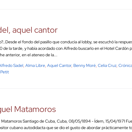
el, aquel cantor
to?…Desde el fondo del pasillo que conducía al lobby, se escuchó la respues
00 de la tarde, y había acordado con Alfredo buscarlo en el Hotel Cardón pa
he anterior, en el ateneo de la...
Alfredo Sadel
,
Alma Libre
,
Aquel Cantor
,
Benny Moré
,
Celia Cruz
,
Crónic
Petit
guel Matamoros
 Matamoros Santiago de Cuba, Cuba, 08/05/1894 - Ídem, 15/04/1971 Fue u
itor cubano autodidacta que se dio el gusto de abordar prácticamente to