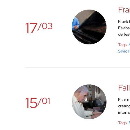
Fra
17
Frank 
/03
Es abs
de fes
Tags:
Silvio
Fal
15
/01
Este m
creado
intern
Tags: