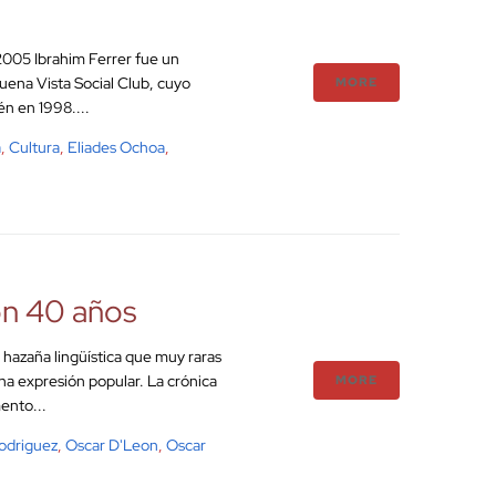
2005 Ibrahim Ferrer fue un
Buena Vista Social Club, cuyo
MORE
én en 1998....
a
,
Cultura
,
Eliades Ochoa
,
on 40 años
hazaña lingüística que muy raras
una expresión popular. La crónica
MORE
ento...
Rodriguez
,
Oscar D'Leon
,
Oscar