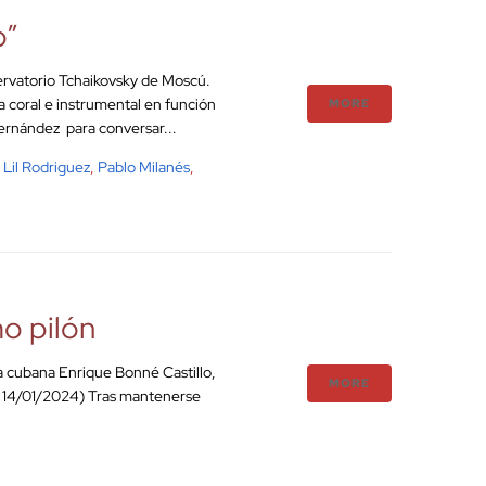
o”
ervatorio Tchaikovsky de Moscú.
 coral e instrumental en función
MORE
Fernández para conversar...
,
Lil Rodriguez
,
Pablo Milanés
,
mo pilón
ca cubana Enrique Bonné Castillo,
MORE
 – 14/01/2024) Tras mantenerse