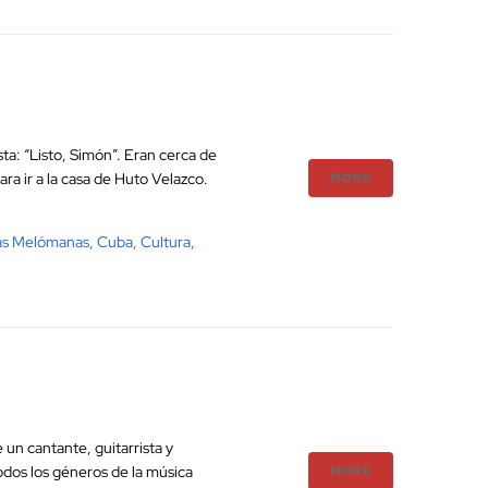
ta: “Listo, Simón”. Eran cerca de
ra ir a la casa de Huto Velazco.
MORE
as Melómanas
,
Cuba
,
Cultura
,
n cantante, guitarrista y
dos los géneros de la música
MORE