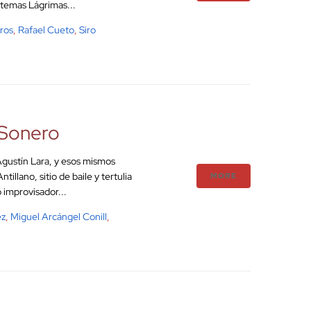
s temas Lágrimas...
ros
,
Rafael Cueto
,
Siro
 Sonero
gustín Lara, y esos mismos
illano, sitio de baile y tertulia
MORE
 improvisador...
ez
,
Miguel Arcángel Conill
,