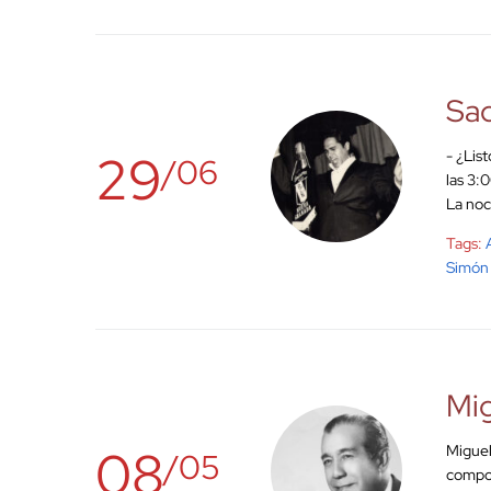
Sad
29
- ¿Lis
/06
las 3:
La noc
Tags:
Simón 
Mi
08
Miguel
/05
compos