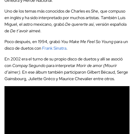
Ginebra y Héroe Nacional.
Uno de los temas más conocidos de Charles es
She
, que compuso
en inglés y ha sido interpretado por muchos artistas. También Luis
Miguel, el astro mexicano, grabó
De quererte así
, versión española
de
De t’avoir aimeé.
Poco después, en 1994, grabó
You Make Me Feel So Young
para
un
disco de duetos con
F
rank Sinatra
.
En 2002 era el turno de su propio disco de duetos y allí se asoció
con
Compay Segundo
para interpretar
Morir de amor (Mourir
d’aimer)
. En ese álbum también participaron Gilbert Bécaud, Serge
Gainsbourg, Juliette Gréco y Maurice Chevalier entre otros.