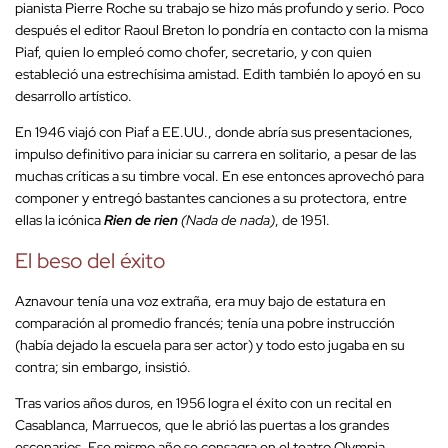
pianista Pierre Roche su trabajo se hizo más profundo y serio. Poco
después el editor Raoul Breton lo pondría en contacto con la misma
Piaf, quien lo empleó como chofer, secretario, y con quien
estableció una estrechísima amistad. Edith también lo apoyó en su
desarrollo artístico.
En 1946 viajó con Piaf a EE.UU., donde abría sus presentaciones,
impulso definitivo para iniciar su carrera en solitario, a pesar de las
muchas críticas a su timbre vocal. En ese entonces aprovechó para
componer y entregó bastantes canciones a su protectora, entre
ellas la icónica
Rien de rien
(Nada de nada)
, de 1951.
El beso del éxito
Aznavour tenía una voz extraña, era muy bajo de estatura en
comparación al promedio francés; tenía una pobre instrucción
(había dejado la escuela para ser actor) y todo esto jugaba en su
contra; sin embargo, insistió.
Tras varios años duros, en 1956 logra el éxito con un recital en
Casablanca, Marruecos, que le abrió las puertas a los grandes
escenarios. Ese mismo año se consagra en el teatro Olympia,