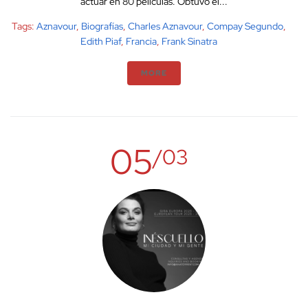
actuar en 80 películas. Obtuvo el...
Tags:
Aznavour
,
Biografías
,
Charles Aznavour
,
Compay Segundo
,
Edith Piaf
,
Francia
,
Frank Sinatra
MORE
05
/03