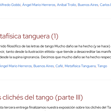
Alfredo Gobbi
,
Ángel Mario Herreros
,
Aníbal Troilo
,
Buenos Aires
,
Carlos D
afísica tanguera (1)
ido filosófico de las letras de tango Mucho daño se ha hecho (y se hace) a
ecir, tanto desde la ilustración elitista -que tiende a desacreditar las mani
esde la supina ignorancia. Decimos que mucho daño se ha hecho respect
Ángel Mario Herreros
,
Buenos Aires
,
Café
,
Metafísica Tanguera
,
Tango
 clichés del tango (parte III)
ta tercera entrega finalizamos nuestra exposición sobre los clichés del T