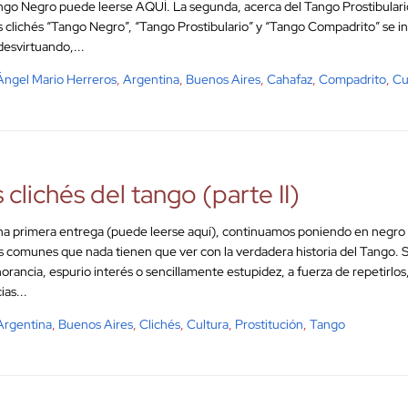
ngo Negro puede leerse AQUÍ. La segunda, acerca del Tango Prostibular
s clichés “Tango Negro”, “Tango Prostibulario” y “Tango Compadrito” se ins
desvirtuando,...
Ángel Mario Herreros
,
Argentina
,
Buenos Aires
,
Cahafaz
,
Compadrito
,
Cu
 clichés del tango (parte II)
na primera entrega (puede leerse aquí), continuamos poniendo en negro 
s comunes que nada tienen que ver con la verdadera historia del Tango. Se
norancia, espurio interés o sencillamente estupidez, a fuerza de repetirlo
ias...
Argentina
,
Buenos Aires
,
Clichés
,
Cultura
,
Prostitución
,
Tango