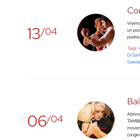
Con
Vivimo
13
/04
un poc
podría
Tags:
Di Sarl
Soled
Bai
06
Abrimo
/04
TAMBIÉ
movimi
(origin