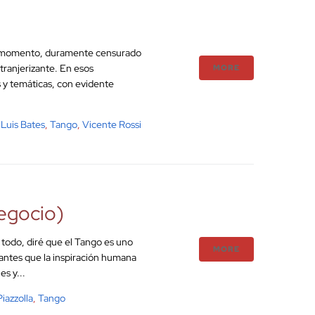
su momento, duramente censurado
tranjerizante. En esos
MORE
 y temáticas, con evidente
,
Luis Bates
,
Tango
,
Vicente Rossi
negocio)
 todo, diré que el Tango es uno
MORE
lantes que la inspiración humana
s y...
Piazzolla
,
Tango