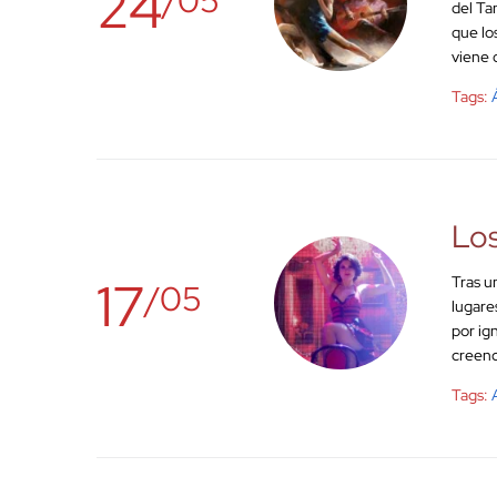
24
del Ta
que lo
viene 
Tags:
Los
17
Tras u
/05
lugare
por ig
creenc
Tags: