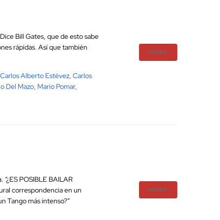
 Dice Bill Gates, que de esto sabe
nes rápidas. Así que también
MORE
Carlos Alberto Estévez
,
Carlos
no Del Mazo
,
Mario Pomar
,
lia. “¿ES POSIBLE BAILAR
ural correspondencia en un
MORE
 un Tango más intenso?”