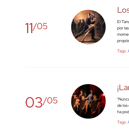
Los
11
El Tan
/05
por la
moment
propós
Tags:
¡La
03
/05
"Nunca
de los
ha pod
Tags: