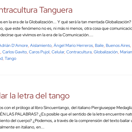
tracultura Tanguera
s en la era de la Globalización... Y qué será la tan mentada Globalización?
o, que este fenómeno no es, ni más ni menos, otra cosa que comunicacio
 decirse que vivimos en la era de la Comunicación....
Adrián D'Amore
,
Aislamiento
,
Ángel Mario Herreros
,
Baile
,
Buenos Aires
,
i
,
Carlos Gavito
,
Caros Pujol
,
Celular
,
Contracultura
,
Globalización
,
Maria
ad
,
Tango
lar la letra del tango
s con el prólogo al libro Sincuentango, del italiano Piergiuseppe Medag
N LAS PALABRAS? ¿Es posible que el sentido de la letra encuentre nat
ento del cuerpo? ¿Podemos, a través de la comprensión del texto bailar
almente en italiano, en...