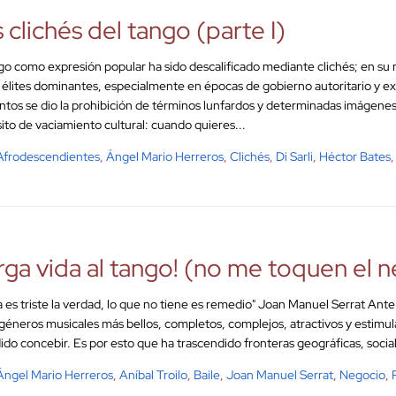
 clichés del tango (parte I)
go como expresión popular ha sido descalificado mediante clichés; en 
s élites dominantes, especialmente en épocas de gobierno autoritario y ex
os se dio la prohibición de términos lunfardos y determinadas imágenes
ito de vaciamiento cultural: cuando quieres...
Afrodescendientes
,
Ángel Mario Herreros
,
Clichés
,
Di Sarli
,
Héctor Bates
rga vida al tango! (no me toquen el 
 es triste la verdad, lo que no tiene es remedio" Joan Manuel Serrat Ante
 géneros musicales más bellos, completos, complejos, atractivos y estimu
ido concebir. Es por esto que ha trascendido fronteras geográficas, sociale
Ángel Mario Herreros
,
Aníbal Troilo
,
Baile
,
Joan Manuel Serrat
,
Negocio
,