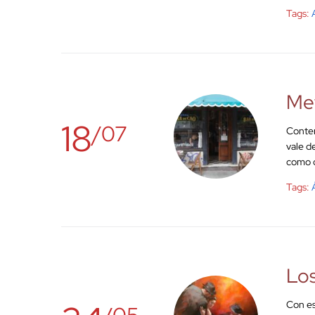
Tags:
Met
18
/07
Conten
vale d
como d
Tags:
Los
Con es
/05