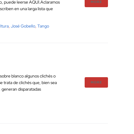
io, puede leerse AQUÍ.Aclaramos
MORE
criben en una larga lista que
ltura
,
José Gobello
,
Tango
sobre blanco algunos clichés o
 trata de clichés que, bien sea
MORE
s, generan disparatadas