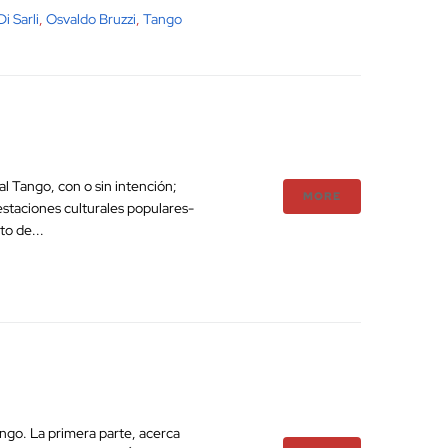
i Sarli
,
Osvaldo Bruzzi
,
Tango
l Tango, con o sin intención;
MORE
festaciones culturales populares-
o de...
ango. La primera parte, acerca