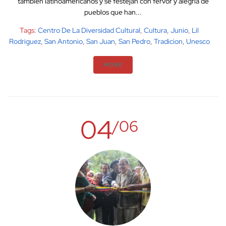
también latinoamericanos y se festejan con fervor y alegría de
pueblos que han...
Tags:
Centro De La Diversidad Cultural
,
Cultura
,
Junio
,
Lil
Rodriguez
,
San Antonio
,
San Juan
,
San Pedro
,
Tradicion
,
Unesco
MORE
04
/06