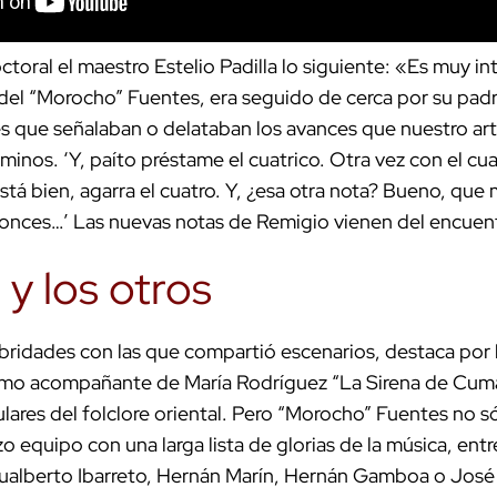
octoral el maestro Estelio Padilla lo siguiente: «Es muy in
del “Morocho” Fuentes, era seguido de cerca por su padre
es que señalaban o delataban los avances que nuestro arti
minos. ‘Y, paíto préstame el cuatrico. Otra vez con el cu
Está bien, agarra el cuatro. Y, ¿esa otra nota? Bueno, qu
onces…’ Las nuevas notas de Remigio vienen del encuent
y los otros
lebridades con las que compartió escenarios, destaca por
mo acompañante de María Rodríguez “La Sirena de Cuman
lares del folclore oriental. Pero “Morocho” Fuentes no só
o equipo con una larga lista de glorias de la música, ent
Gualberto Ibarreto, Hernán Marín, Hernán Gamboa o José J