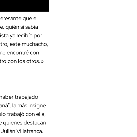
teresante que el
, quién sí sabía
sta ya recibía por
atro, este muchacho,
e me encontré con
ro con los otros.»
 haber trabajado
á”, la más insigne
lo trabajó con ella,
re quienes destacan
ulián Villafranca.