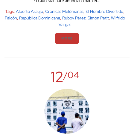
El Club Manaure anunciaba para el...
Tags:
Alberto Araujo
,
Crónicas Melómanas
,
El Hombre Divertido
,
Falcón
,
República Dominicana
,
Rubby Pérez
,
Simón Petit
,
Wilfrido
Vargas
MORE
12
/04