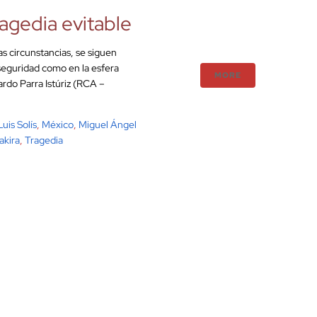
agedia evitable
s circunstancias, se siguen
seguridad como en la esfera
MORE
rdo Parra Istúriz (RCA –
Luis Solís
,
México
,
Miguel Ángel
akira
,
Tragedia