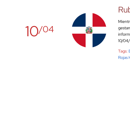
Rub
Mientr
10
/04
gestan
inform
10/04/
Tags:
Rojas