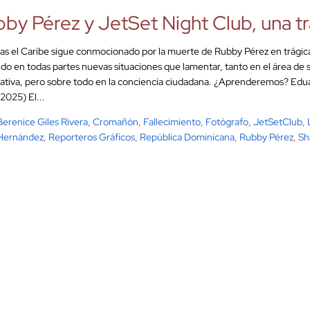
by Pérez y JetSet Night Club, una tr
as el Caribe sigue conmocionado por la muerte de Rubby Pérez en trágica
do en todas partes nuevas situaciones que lamentar, tanto en el área de 
ativa, pero sobre todo en la conciencia ciudadana. ¿Aprenderemos? Edua
2025) El...
Berenice Giles Rivera
,
Cromañón
,
Fallecimiento
,
Fotógrafo
,
JetSetClub
,
 Hernández
,
Reporteros Gráficos
,
República Dominicana
,
Rubby Pérez
,
Sh