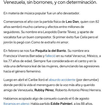
Venezuela, sin borrones, y con determinación.
En materia de música popular fue un año devastador.
Comenzamos el año con la partida física de
Leo Dan
, quien con 82
años sembró mucho carisma y afectos entre millones de
seguidores. Su nombre era Leopoldo Dante Tévez, y aparte de
vocalista fue un buen compositor. Si primer éxito fue
Celia
pero el
jonrón lo pegó con
Como te extraño mi amor
.
En febrero se nos fue
Paquita la del Barrio
. Su nombre era
Francisca Viveros Barradas y
falleció
en su natal Veracruz, México, a
los 77 años de edad. Siempre fue considerada en el canto y en la
vida una defensora leal de las mujeres, denunciando las agresiones
hacia el género femenino.
Luego en abril el Caribe lloró el
absurdo accidente
(por derrumbe)
donde perdió la vida el merenguero de la voz más alta y querido
amigo de Venezuela,
Rubby Pérez
, Roberto Antonio Pérez Herrera.
Habíamos acopiado algo de consuelo cuando el 6 de agosto
lloramos en pleno
: Había partido
Eddie Palmieri
, a los 88 años,