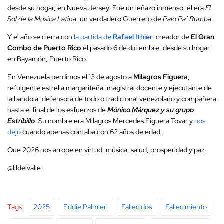
desde su hogar, en Nueva Jersey. Fue un leñazo inmenso; él era
El
Sol de la Música Latina
, un verdadero Guerrero de
Palo Pa’ Rumba
.
Y el año se cierra con
la partida de
Rafael Ithier
, creador de
El Gran
Combo de Puerto Rico
el pasado 6 de diciembre, desde su hogar
en Bayamón, Puerto Rico.
En Venezuela perdimos el 13 de agosto a
Milagros Figuera
,
refulgente estrella margariteña, magistral docente y ejecutante de
la bandola, defensora de todo o tradicional venezolano y compañera
hasta el final de los esfuerzos de
Mónico Márquez y su grupo
Estribillo
. Su nombre era Milagros Mercedes Figuera Tovar y
nos
dejó
cuando apenas contaba con 62 años de edad..
Que 2026 nos arrope en virtud, música, salud, prosperidad y paz.
@lildelvalle
Tags:
2025
Eddie Palmieri
Fallecidos
Fallecimiento