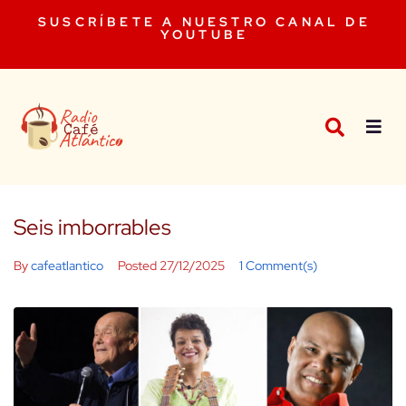
SUSCRÍBETE A NUESTRO CANAL DE
YOUTUBE
Seis imborrables
By
cafeatlantico
Posted
27/12/2025
1 Comment(s)