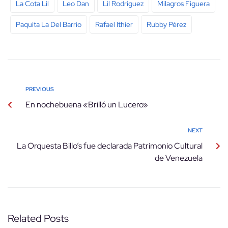
La Cota Lil
Leo Dan
Lil Rodriguez
Milagros Figuera
Paquita La Del Barrio
Rafael Ithier
Rubby Pérez
PREVIOUS
En nochebuena «Brilló un Lucero»
NEXT
La Orquesta Billo’s fue declarada Patrimonio Cultural
de Venezuela
Related Posts