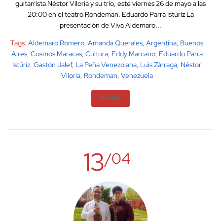
guitarrista Néstor Viloria y su trío, este viernes 26 de mayo a las
20:00 en el teatro Rondeman. Eduardo Parra Istúriz La
presentación de Viva Aldemaro...
Tags:
Aldemaro Romero
,
Amanda Querales
,
Argentina
,
Buenos
Aires
,
Cosmos Maracas
,
Cultura
,
Eddy Marcano
,
Eduardo Parra
Istúriz
,
Gastón Jalef
,
La Peña Venezolana
,
Luis Zárraga
,
Néstor
Viloria
,
Rondeman
,
Venezuela
MORE
13
/04