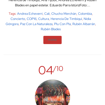
Herencia de Timbiquí, Ana Tijoux, Andrea Echeverri y Rubén
Blades en papel estelar. Eduardo Parra IstúrizFoto:...
Tags:
Andrea Echeverri
,
Cali
,
Chucho Merchán
,
Colombia
,
Concierto
,
COP16
,
Cultura
,
Herencia De Timbiquí
,
Nidia
Góngora
,
Paz Con La Naturaleza
,
Plu Con Pla
,
Rubén Albarrán
,
Rubén Blades
MORE
04
/10