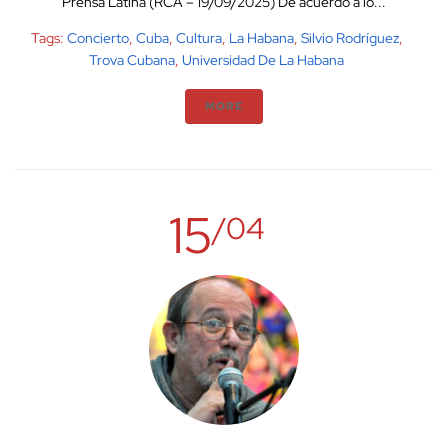
Prensa Latina (RCA – 19/09/2025) De acuerdo a lo...
Tags:
Concierto
,
Cuba
,
Cultura
,
La Habana
,
Silvio Rodríguez
,
Trova Cubana
,
Universidad De La Habana
MORE
15
/04