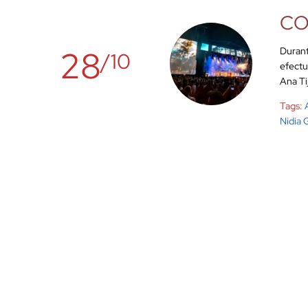
COP
28
Durant
/10
efectu
Ana Ti
Tags:
Nidia