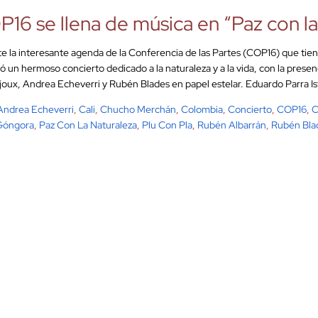
16 se llena de música en “Paz con la
e la interesante agenda de la Conferencia de las Partes (COP16) que tien
ó un hermoso concierto dedicado a la naturaleza y a la vida, con la prese
joux, Andrea Echeverri y Rubén Blades en papel estelar. Eduardo Parra Ist
Andrea Echeverri
,
Cali
,
Chucho Merchán
,
Colombia
,
Concierto
,
COP16
,
C
 Góngora
,
Paz Con La Naturaleza
,
Plu Con Pla
,
Rubén Albarrán
,
Rubén Bla