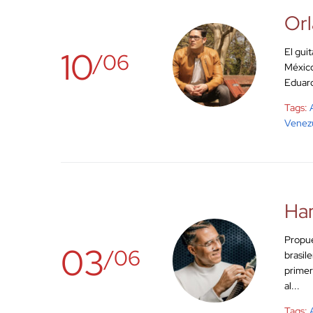
Orl
10
El gui
/06
México
Eduard
Tags:
Venez
Ham
Propue
03
/06
brasil
primer
al...
Tags: