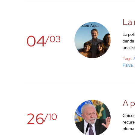
La 
04
La pel
/03
banda 
una li
Tags:
Paiva
,
A p
26
/10
Chico 
recurs
pluma 