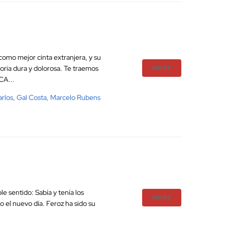
 como mejor cinta extranjera, y su
oria dura y dolorosa. Te traemos
MORE
CA...
rlos
,
Gal Costa
,
Marcelo Rubens
 sentido: Sabía y tenía los
MORE
o el nuevo día. Feroz ha sido su