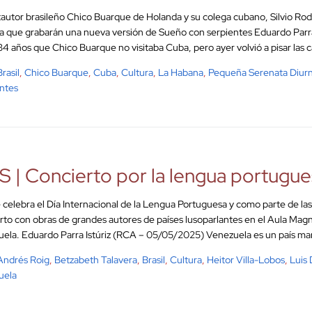
tautor brasileño Chico Bua­rque de Holanda y su colega cubano, Silvio Ro
 que grabarán una nueva versión de Sueño con serpientes Eduardo Parr
34 años que Chico Buarque no visitaba Cuba, pero ayer volvió a pisar las ca
Brasil
,
Chico Buarque
,
Cuba
,
Cultura
,
La Habana
,
Pequeña Serenata Diur
ntes
 | Concierto por la lengua portugue
 celebra el Día Internacional de la Lengua Portuguesa y como parte de la
rto con obras de grandes autores de países lusoparlantes en el Aula Magn
ela. Eduardo Parra Istúriz (RCA – 05/05/2025) Venezuela es un país mar
Andrés Roig
,
Betzabeth Talavera
,
Brasil
,
Cultura
,
Heitor Villa-Lobos
,
Luis
uela