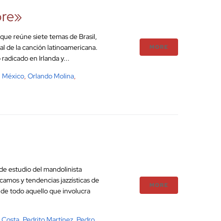
pre»
que reúne siete temas de Brasil,
l de la canción latinoamericana.
MORE
adicado en Irlanda y...
,
México
,
Orlando Molina
,
de estudio del mandolinista
camos y tendencias jazzísticas de
MORE
 de todo aquello que involucra
 Costa
,
Pedrito Martínez
,
Pedro