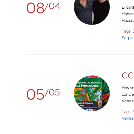
08
/04
El can
Habana
Hacía 
Tags:
Serpie
CCS
05
Hoy se
/05
concie
Venezu
Tags:
Venez