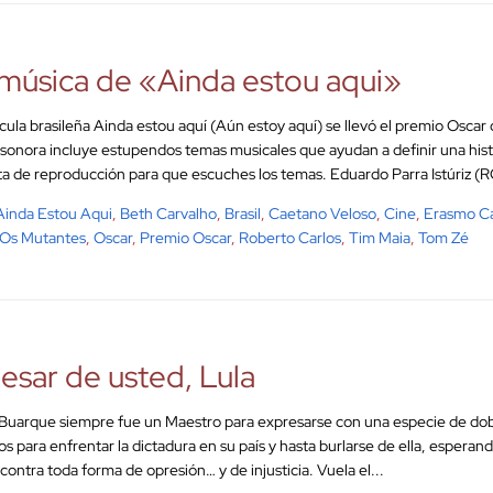
música de «Ainda estou aqui»
ícula brasileña Ainda estou aquí (Aún estoy aquí) se llevó el premio Oscar
sonora incluye estupendos temas musicales que ayudan a definir una hist
sta de reproducción para que escuches los temas. Eduardo Parra Istúriz (R
Ainda Estou Aqui
,
Beth Carvalho
,
Brasil
,
Caetano Veloso
,
Cine
,
Erasmo Ca
Os Mutantes
,
Oscar
,
Premio Oscar
,
Roberto Carlos
,
Tim Maia
,
Tom Zé
esar de usted, Lula
Buarque siempre fue un Maestro para expresarse con una especie de doble
os para enfrentar la dictadura en su país y hasta burlarse de ella, esperand
contra toda forma de opresión… y de injusticia. Vuela el...