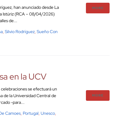
dríguez, han anunciado desde La
MORE
a Istúriz (RCA – 08/04/2026)
lles de...
na
,
Silvio Rodríguez
,
Sueño Con
sa en la UCV
s celebraciones se efectuará un
a de la Universidad Central de
MORE
cado -para...
 De Camoes
,
Portugal
,
Unesco
,