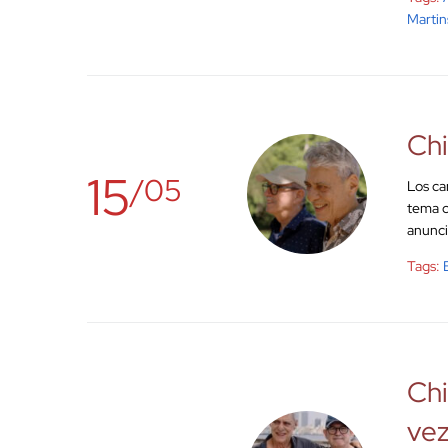
Martin
Chi
15
/05
Los ca
tema c
anunci
Tags:
Chi
ve