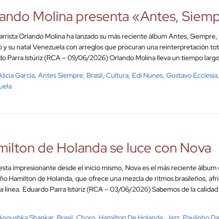
ando Molina presenta «Antes, Siem
tarrista Orlando Molina ha lanzado su más reciente álbum Antes, Siempre, 
 y su natal Venezuela con arreglos que procuran una reinterpretación tota
o Parra Istúriz (RCA – 09/06/2026) Orlando Molina lleva un tiempo largo r
Alicia García
,
Antes Siempre
,
Brasil
,
Cultura
,
Edi Nunes
,
Gustavo Ecclesia
uela
ilton de Holanda se luce con Nova
sta impresionante desde el inicio mismo, Nova es el más reciente álbum 
eño Hamilton de Holanda, que ofrece una mezcla de ritmos brasileños, afri
a línea. Eduardo Parra Istúriz (RCA – 03/06/2026) Sabemos de la calidad
Anoushka Shankar
,
Brasil
,
Choro
,
Hamilton De Holanda
,
Jazz
,
Paulinho Da