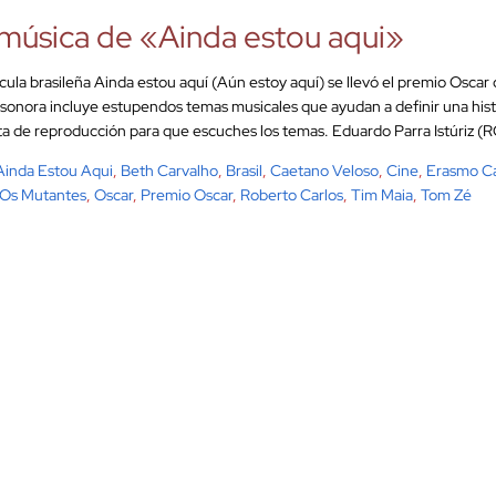
música de «Ainda estou aqui»
ícula brasileña Ainda estou aquí (Aún estoy aquí) se llevó el premio Oscar
sonora incluye estupendos temas musicales que ayudan a definir una hist
sta de reproducción para que escuches los temas. Eduardo Parra Istúriz (R
Ainda Estou Aqui
,
Beth Carvalho
,
Brasil
,
Caetano Veloso
,
Cine
,
Erasmo Ca
Os Mutantes
,
Oscar
,
Premio Oscar
,
Roberto Carlos
,
Tim Maia
,
Tom Zé