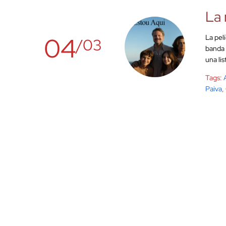
La 
04
La pel
/03
banda 
una li
Tags:
Paiva
,