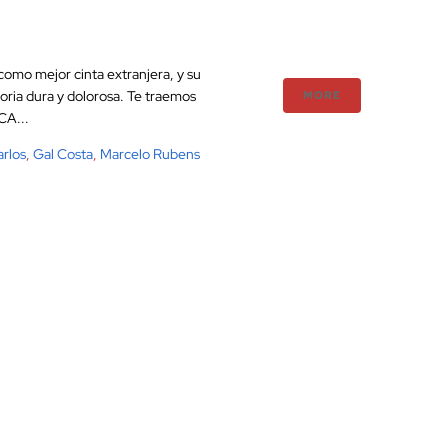
 como mejor cinta extranjera, y su
oria dura y dolorosa. Te traemos
MORE
CA...
rlos
,
Gal Costa
,
Marcelo Rubens