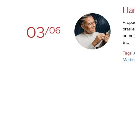
Ham
Propue
03
/06
brasil
primer
al...
Tags:
Martin