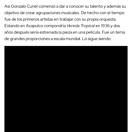
Así Gonzalo Curiel comenzó a dar a conocer su talento y además su
objetivo de crear agrupaciones musicales. De hecho con el tiempo
fue de los primeros artistas en trabajar con su propia orquesta.
Estando en Acapulco compondría
Vereda Tropical
en 1936 y dos
años después sería estrenada la pieza en una película. Fue un tema
de grandes proporciones a escala mundial. Lo sigue siendo.