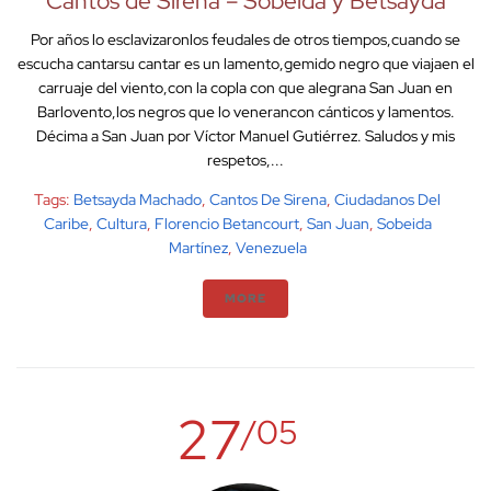
Cantos de Sirena – Sobeida y Betsayda
Por años lo esclavizaronlos feudales de otros tiempos,cuando se
escucha cantarsu cantar es un lamento,gemido negro que viajaen el
carruaje del viento,con la copla con que alegrana San Juan en
Barlovento,los negros que lo venerancon cánticos y lamentos.
Décima a San Juan por Víctor Manuel Gutiérrez. Saludos y mis
respetos,...
Tags:
Betsayda Machado
,
Cantos De Sirena
,
Ciudadanos Del
Caribe
,
Cultura
,
Florencio Betancourt
,
San Juan
,
Sobeida
Martínez
,
Venezuela
MORE
27
/05