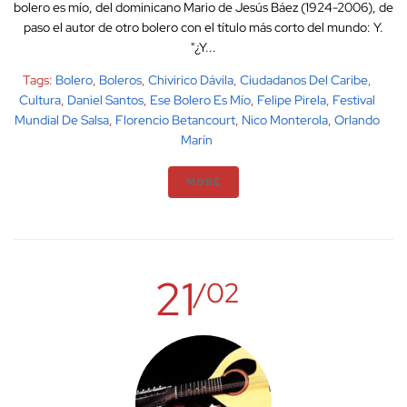
bolero es mío, del dominicano Mario de Jesús Báez (1924-2006), de
paso el autor de otro bolero con el título más corto del mundo: Y.
"¿Y...
Tags:
Bolero
,
Boleros
,
Chivirico Dávila
,
Ciudadanos Del Caribe
,
Cultura
,
Daniel Santos
,
Ese Bolero Es Mío
,
Felipe Pirela
,
Festival
Mundial De Salsa
,
Florencio Betancourt
,
Nico Monterola
,
Orlando
Marín
MORE
21
/02