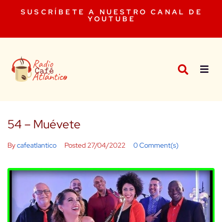
SUSCRÍBETE A NUESTRO CANAL DE
YOUTUBE
54 – Muévete
By
cafeatlantico
Posted
27/04/2022
0 Comment(s)