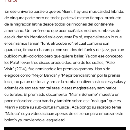
En ese universo paralelo que es Miami, hay una musicalidad híbrida,
de ninguna parte pero de todas partes al mismo tiempo, producto
de la migración latina desde todos los rincones del continente
americano. Un fenómeno que acompaña las noches rumberas de
esa ciudad sin identidad es la orquesta Palo!, especialista en lo que
ellos mismos llaman “funk afrocubano”, el cual combina son,
guaracha, timba o charanga, con sonidos del funk y del jazz, para un
público multi-colorido pero que quiere bailar. Ya con ese concepto,
los Palo! llevan tres discos producidos, uno de los cuáles, “Palo!
Vivir” (2014), fue nominado a los premios grammy. Han sido
elegidos como “Mejor Banda” y “Mejor banda latina” por la prensa
local, no paran de tocar y armar la rumba en diversos locales y salas y
además de eso realizan talleres, clases magistrales y seminarios
culturales. El premiado documental “Miami Boheme” muestra un
poco más sobre esta banda y también sobre ese “no lugar” que es
Miami y sobre su sub-cultura musical. Acá pongo su sabroso tema
“Maluco” cuyo video acaban apenas de estrenar para empezar este
boletín ya ¡moviendo el esqueleto!