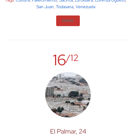
Tags:
Cultura
,
Fallecimiento
,
Jacinta
,
La Guaira
,
Lorenza Ugueto
,
San Juan
,
Todasana
,
Venezuela
MORE
16
/12
El Palmar, 24