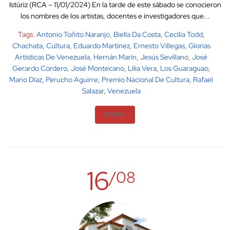
Istúriz (RCA – 11/01/2024) En la tarde de este sábado se conocieron
los nombres de los artistas, docentes e investigadores que...
Tags:
Antonio Toñito Naranjo
,
Biella Da Costa
,
Cecilia Todd
,
Chachata
,
Cultura
,
Eduardo Martínez
,
Ernesto Villegas
,
Glorias
Artísticas De Venezuela
,
Hernán Marín
,
Jesús Sevillano
,
José
Gerardo Cordero
,
José Montecano
,
Lilia Vera
,
Los Guaraguao
,
Mario Díaz
,
Perucho Aguirre
,
Premio Nacional De Cultura
,
Rafael
Salazar
,
Venezuela
MORE
16
/08