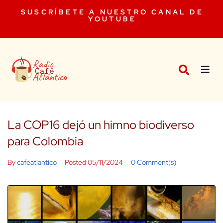
SUSCRÍBETE A NUESTRO CANAL DE
YOUTUBE
La COP16 dejó un himno biodiverso
para Colombia
By
cafeatlantico
Posted
05/11/2024
0 Comment(s)