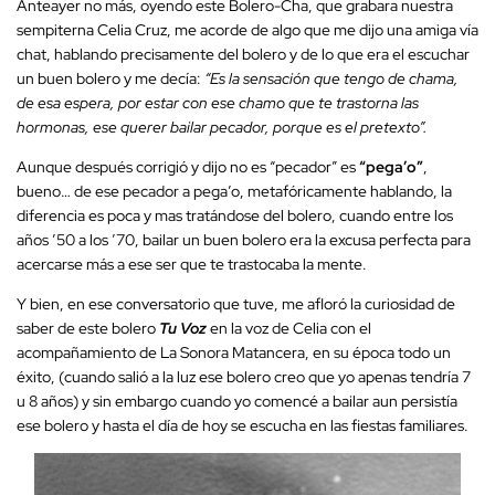
Anteayer no más, oyendo este Bolero-Cha, que grabara nuestra
sempiterna Celia Cruz, me acorde de algo que me dijo una amiga vía
chat, hablando precisamente del bolero y de lo que era el escuchar
un buen bolero y me decía:
“Es la sensación que tengo de chama,
de esa espera, por estar con ese chamo que te trastorna las
hormonas, ese querer bailar pecador, porque es el pretexto”.
Aunque después corrigió y dijo no es “pecador” es
“pega’o”
,
bueno… de ese pecador a pega’o, metafóricamente hablando, la
diferencia es poca y mas tratándose del bolero, cuando entre los
años ’50 a los ’70, bailar un buen bolero era la excusa perfecta para
acercarse más a ese ser que te trastocaba la mente.
Y bien, en ese conversatorio que tuve, me afloró la curiosidad de
saber de este bolero
Tu Voz
en la voz de Celia con el
acompañamiento de La Sonora Matancera, en su época todo un
éxito, (cuando salió a la luz ese bolero creo que yo apenas tendría 7
u 8 años) y sin embargo cuando yo comencé a bailar aun persistía
ese bolero y hasta el día de hoy se escucha en las fiestas familiares.