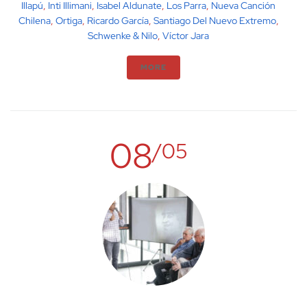
Illapú
,
Inti Illimani
,
Isabel Aldunate
,
Los Parra
,
Nueva Canción
Chilena
,
Ortiga
,
Ricardo García
,
Santiago Del Nuevo Extremo
,
Schwenke & Nilo
,
Víctor Jara
MORE
08
/05