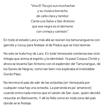
“Viva El Tocuyo sus muchachas
y su música borracha
de caña clara y tambor
Canta una Salve a San Antonio
que esa negra es el demonio
con crineja y camisón”.
En todo el estado Lara y más allá se reúnen los tamunangueros con
garrote y cocuy para festejar al de Padua que se hizo larense.
No solo se trata hoy de Lara. En toda Venezuela comienza ese ciclo
trilogía que anima al espíritu y la identidad. Ya pasó Corpus Christi y
ahora se levanta San Antonio con el esplendor del Tamunangue, de
los Sones de Negros, como tan bien nos explicaba el inolvidable
Gordo Páez.
No termina el país de salir de las octavitas (en Venezuela por
cualquier cosa hay una octavita. La parranda es pa’ amanecé)
cuando entra nada menos que el vaivén de San Juan, quien decidió
resucitar en Barlovento. Y allí es feliz como en toda zona del país
donde se le festeje.