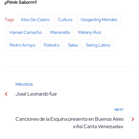
¡¡Pónle Saborrrr!!
Tags:
Alex De Castro
Cultura
Giogerling Méndez
Hansel Camacho
Marianella
Melany Ruiz
Pedro Arroyo
Poliedro
Salsa
Swing Latino
PREVIOUS
José Leonardo fue
NEXT
Canciones de la Esquina presenta en Buenos Aires
«Así Canta Venezuela»