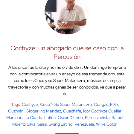
Cochyze: un abogado que se casó con la
Percusión
A las once fue la cita y no me olvidé de ir. Un domingo temprano
con la convocatoria a ver un ensayo de esa tremenda orquesta
como lo es Coco y su Sabor Matancero, músicos de amplia
trayectoria y con muchas ganas de ser conocidos, ya que a pesar
de...
Tags:
Cochyze
,
Coco Y Su Sabor Matancero
,
Congas
,
Félix
Guzmán
,
Giogerling Méndez
,
Guachafa
,
Igor Cochyze Cuellar
Marcano
,
La Cuadra Latina
,
Oscar D'Leon
,
Percusionista
,
Rafael
Muerto Silva
,
Salsa
,
Swing Latino
,
Venezuela
,
Willie Colón