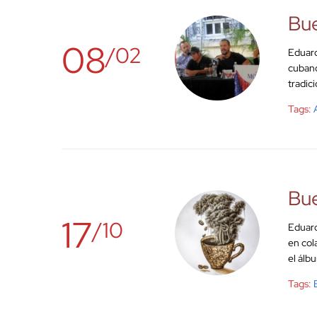
Bue
08
/02
Eduard
cubano
tradic
Tags:
Bue
17
/10
Eduard
en col
el álb
Tags: