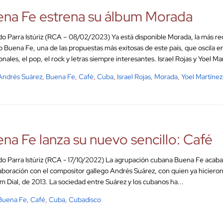
na Fe estrena su álbum Morada
o Parra Istúriz (RCA – 08/02/2023) Ya está disponible Morada, la más re
 Buena Fe, una de las propuestas más exitosas de este país, que oscila ent
ionales, el pop, el rock y letras siempre interesantes. Israel Rojas y Yoel M
Andrés Suárez
,
Buena Fe
,
Café
,
Cuba
,
Israel Rojas
,
Morada
,
Yoel Martínez
na Fe lanza su nuevo sencillo: Café
o Parra Istúriz (RCA - 17/10/2022) La agrupación cubana Buena Fe acaba 
aboración con el compositor gallego Andrés Suárez, con quien ya hicieron e
um Dial, de 2013. La sociedad entre Suárez y los cubanos ha...
Buena Fe
,
Café
,
Cuba
,
Cubadisco