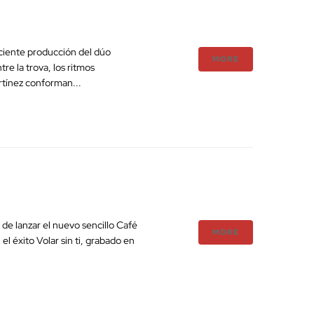
ciente producción del dúo
MORE
re la trova, los ritmos
artínez conforman...
de lanzar el nuevo sencillo Café
MORE
l éxito Volar sin ti, grabado en