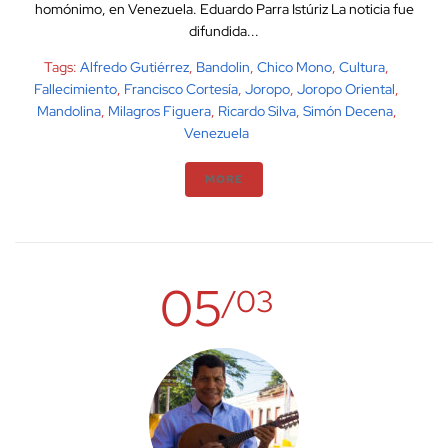
homónimo, en Venezuela. Eduardo Parra Istúriz La noticia fue
difundida...
Tags:
Alfredo Gutiérrez
,
Bandolin
,
Chico Mono
,
Cultura
,
Fallecimiento
,
Francisco Cortesía
,
Joropo
,
Joropo Oriental
,
Mandolina
,
Milagros Figuera
,
Ricardo Silva
,
Simón Decena
,
Venezuela
MORE
05
/03