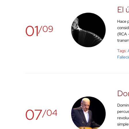
El 
Hace p
01
/09
consid
(RCA –
transmi
Tags:
Fallec
Do
Doming
07
/04
percus
revolu
simple