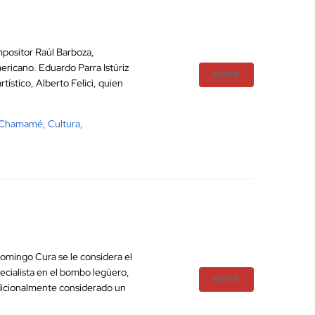
mpositor Raúl Barboza,
ricano. Eduardo Parra Istúriz
MORE
ístico, Alberto Felici, quien
Chamamé
,
Cultura
,
omingo Cura se le considera el
pecialista en el bombo legüero,
MORE
adicionalmente considerado un