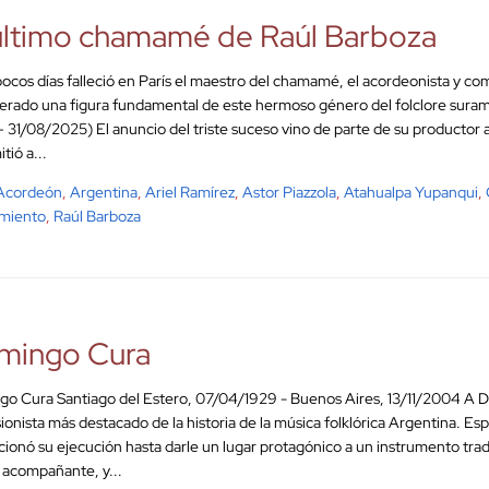
último chamamé de Raúl Barboza
ocos días falleció en París el maestro del chamamé, el acordeonista y co
erado una figura fundamental de este hermoso género del folclore surame
 31/08/2025) El anuncio del triste suceso vino de parte de su productor art
tió a...
Acordeón
,
Argentina
,
Ariel Ramírez
,
Astor Piazzola
,
Atahualpa Yupanqui
,
imiento
,
Raúl Barboza
mingo Cura
o Cura Santiago del Estero, 07/04/1929 - Buenos Aires, 13/11/2004 A D
ionista más destacado de la historia de la música folklórica Argentina. Es
cionó su ejecución hasta darle un lugar protagónico a un instrumento tr
 acompañante, y...