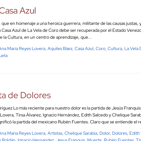
Casa Azul
, que en homenaje a una heroica guerrera, militante de las causas justas, 
La Casa Azul de La Vela de Coro debe ser recuperada por el Estado Venez
e la Cultura, en un centro de aprendizaje, que...
Ana Maria Reyes Lovera
,
Aquiles Báez
,
Casa Azul
,
Coro
,
Cultura
,
La Vela
uela
a de Dolores
dríguez Lo más reciente para nuestro dolor es la partida de Jesús Franqui
Lovera, Tirsa Álvarez, Ignacio Hernández, Edith Salcedo y Chelique Sarab
gnificó la partida del mexicano Rubén Fuentes. Claro que se entiende el re
Ana Maria Reyes Lovera
,
Artistas
,
Chelique Sarabia
,
Dolor
,
Dolores
,
Edith
y Roldán
,
Ignacio Hernandez
,
Jesus Franquis
,
Muerte
,
Rubén Fuentes
,
Ti