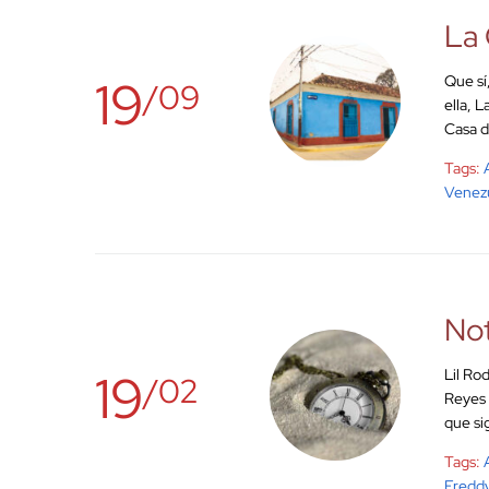
La 
19
Que sí
/09
ella, 
Casa d
Tags:
Venez
Not
19
Lil Ro
/02
Reyes 
que si
Tags:
Fredd