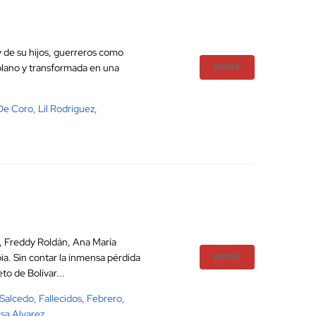
y de su hijos, guerreros como
olano y transformada en una
MORE
 De Coro
,
Lil Rodriguez
,
s, Freddy Roldán, Ana María
ia. Sin contar la inmensa pérdida
MORE
to de Bolívar...
 Salcedo
,
Fallecidos
,
Febrero
,
rsa Alvarez