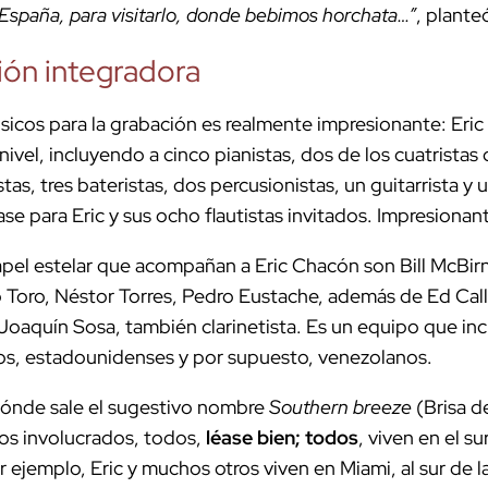
 España, para visitarlo, donde bebimos horchata…”
, planteó
ón integradora
icos para la grabación es realmente impresionante: Eric l
nivel, incluyendo a cinco pianistas, dos de los cuatristas
stas, tres bateristas, dos percusionistas, un guitarrista 
se para Eric y sus ocho flautistas invitados. Impresionan
papel estelar que acompañan a Eric Chacón son Bill McBir
io Toro, Néstor Torres, Pedro Eustache, además de Ed Cal
Joaquín Sosa, también clarinetista. Es un equipo que inc
s, estadounidenses y por supuesto, venezolanos.
dónde sale el sugestivo nombre
Southern breeze
(Brisa d
os involucrados, todos,
léase bien; todos
, viven en el s
ejemplo, Eric y muchos otros viven en Miami, al sur de l