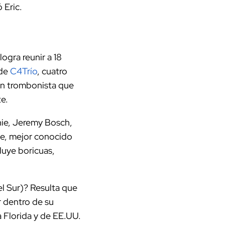
 Eric.
ogra reunir a 18
 de
C4Trío
, cuatro
y un trombonista que
te.
nie, Jeremy Bosch,
le, mejor conocido
luye boricuas,
el Sur)? Resulta que
ur dentro de su
a Florida y de EE.UU.