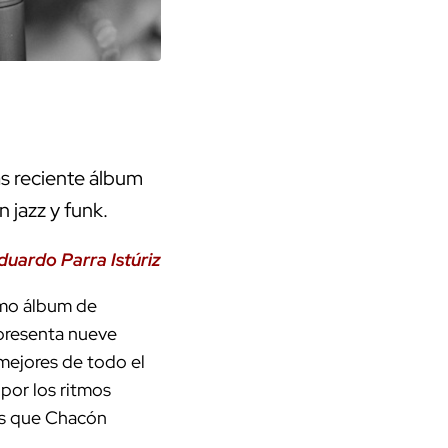
ás reciente álbum
 jazz y funk.
duardo Parra Istúriz
imo álbum de
 presenta nueve
 mejores de todo el
 por los ritmos
las que Chacón