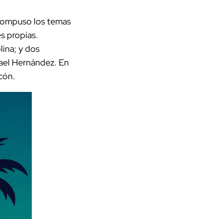
 compuso los temas
s propias.
lina; y dos
fael Hernández. En
cón.