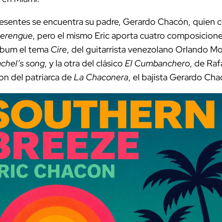
resentes se encuentra su padre, Gerardo Chacón, quien
erengue
, pero el mismo Eric aporta cuatro composicione
lbum el tema
Cire
, del guitarrista venezolano Orlando Mo
chel’s song
, y la otra del clásico
El Cumbanchero
, de Ra
son del patriarca de
La Chaconera
, el bajista Gerardo Cha