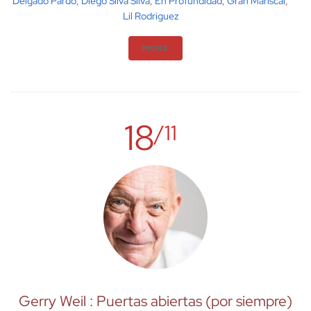
Delgado Pardo
,
Diego Silva Silva
,
En Profundidad
,
Gran Mariscal
,
Lil Rodriguez
MORE
18
/11
Gerry Weil : Puertas abiertas (por siempre)