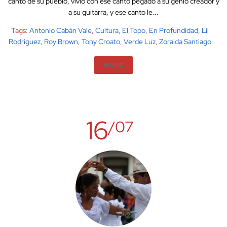
canto de su pueblo, vivió con ese canto pegado a su genio creador y
a su guitarra, y ese canto le...
Tags:
Antonio Cabán Vale
,
Cultura
,
El Topo
,
En Profundidad
,
Lil
Rodriguez
,
Roy Brown
,
Tony Croato
,
Verde Luz
,
Zoraida Santiago
MORE
16
/07