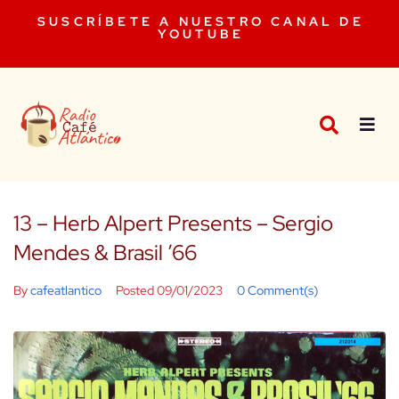
SUSCRÍBETE A NUESTRO CANAL DE
YOUTUBE
13 – Herb Alpert Presents – Sergio
Mendes & Brasil ’66
By
cafeatlantico
Posted
09/01/2023
0 Comment(s)