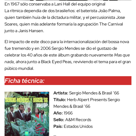
En 1967 sólo conservaba a Lani Hall del equipo original
La rítmica dependía de dos brasileños: el baterista João Palma,
quien también huía de la dictadura militar, y el percusionista Jose
Soares, quien más adelante formaría la agrupación The Carnival
junto a Janis Hansen.
El impacto de este disco para la internacionalización del bossa nova
fue tremendo y en 2006 Sergio Mendes se dio el gustazo de
celebrar los 40 años de este álbum grabando nuevamente
Mas que
nada
, ahora junto a Black Eyed Peas, reviviendo el tema para el gran
púbico mundial.
Ficha técnica:
Artista:
Sergio Mendes & Brasil ’66
Título:
Herb Alpert Presents Sergio
Mendes & Brasil ’66
Año:
1966
Sello:
A&M Records
País:
Estados Unidos