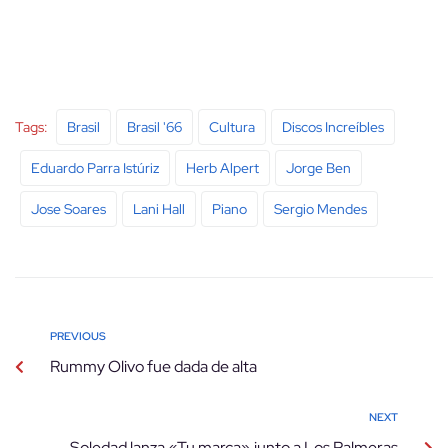
Tags:
Brasil
Brasil '66
Cultura
Discos Increíbles
Eduardo Parra Istúriz
Herb Alpert
Jorge Ben
Jose Soares
Lani Hall
Piano
Sergio Mendes
PREVIOUS
Rummy Olivo fue dada de alta
NEXT
Soledad lanza «Tu marca» junto a Los Palmeras