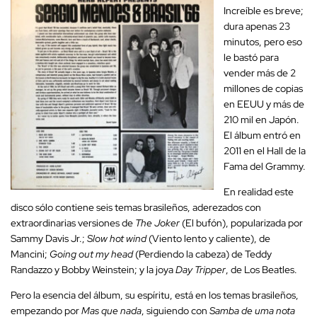
Increíble es breve;
dura apenas 23
minutos, pero eso
le bastó para
vender más de 2
millones de copias
en EEUU y más de
210 mil en Japón.
El álbum entró en
2011 en el Hall de la
Fama del Grammy.
En realidad este
disco sólo contiene seis temas brasileños, aderezados con
extraordinarias versiones de
The Joker
(El bufón), popularizada por
Sammy Davis Jr.;
Slow hot wind
(Viento lento y caliente), de
Mancini;
Going out my head
(Perdiendo la cabeza) de Teddy
Randazzo y Bobby Weinstein; y la joya
Day Tripper
, de Los Beatles.
Pero la esencia del álbum, su espíritu, está en los temas brasileños,
empezando por
Mas que nada
, siguiendo con
Samba de uma nota