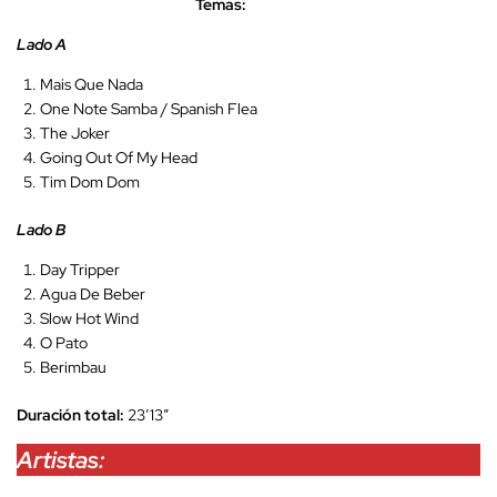
Temas:
Lado A
Mais Que Nada
One Note Samba / Spanish Flea
The Joker
Going Out Of My Head
Tim Dom Dom
Lado B
Day Tripper
Agua De Beber
Slow Hot Wind
O Pato
Berimbau
Duración total:
23’13”
Artistas: