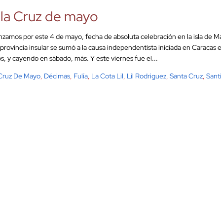
la Cruz de mayo
amos por este 4 de mayo, fecha de absoluta celebración en la isla de Ma
a provincia insular se sumó a la causa independentista iniciada en Caracas e
os, y cayendo en sábado, más. Y este viernes fue el...
Cruz De Mayo
,
Décimas
,
Fulía
,
La Cota Lil
,
Lil Rodriguez
,
Santa Cruz
,
Sant