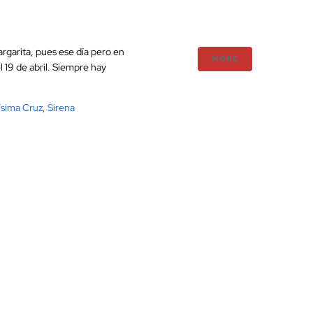
rgarita, pues ese día pero en
MORE
l 19 de abril. Siempre hay
ísima Cruz
,
Sirena