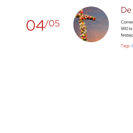
De 
04
/05
Comenz
1810 l
festej
Tags: