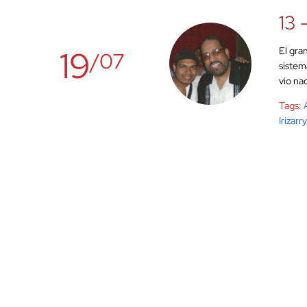
13 
19
El gra
/07
sistem
vio nac
Tags:
Irizarry