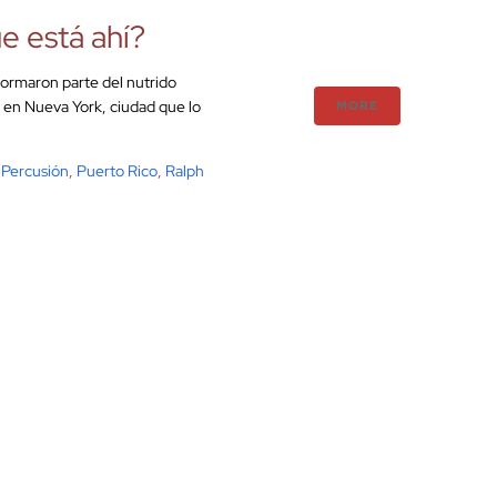
ue está ahí?
 formaron parte del nutrido
o en Nueva York, ciudad que lo
MORE
,
Percusión
,
Puerto Rico
,
Ralph