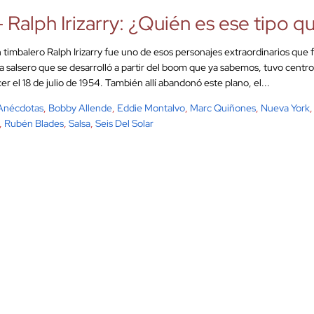
– Ralph Irizarry: ¿Quién es ese tipo q
n timbalero Ralph Irizarry fue uno de esos personajes extraordinarios que
a salsero que se desarrolló a partir del boom que ya sabemos, tuvo centr
er el 18 de julio de 1954. También allí abandonó este plano, el...
Anécdotas
,
Bobby Allende
,
Eddie Montalvo
,
Marc Quiñones
,
Nueva York
,
Rubén Blades
,
Salsa
,
Seis Del Solar