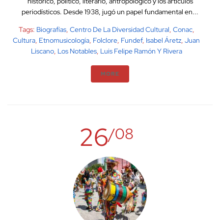
histórico, político, literario, antropológico y los artículos
periodísticos. Desde 1938, jugó un papel fundamental en...
Tags:
Biografías
,
Centro De La Diversidad Cultural
,
Conac
,
Cultura
,
Etnomusicología
,
Folclore
,
Fundef
,
Isabel Áretz
,
Juan
Liscano
,
Los Notables
,
Luis Felipe Ramón Y Rivera
MORE
26
/08