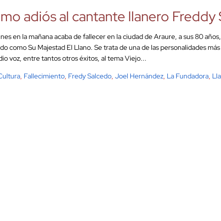
imo adiós al cantante llanero Freddy
unes en la mañana acaba de fallecer en la ciudad de Araure, a sus 80 años
do como Su Majestad El Llano. Se trata de una de las personalidades más 
io voz, entre tantos otros éxitos, al tema Viejo...
Cultura
,
Fallecimiento
,
Fredy Salcedo
,
Joel Hernández
,
La Fundadora
,
Ll