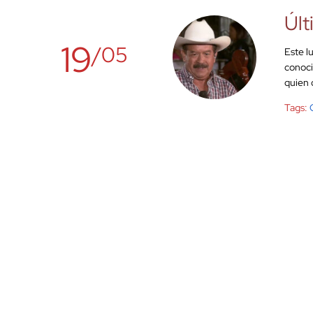
Últ
19
/05
Este l
conoci
quien d
Tags: