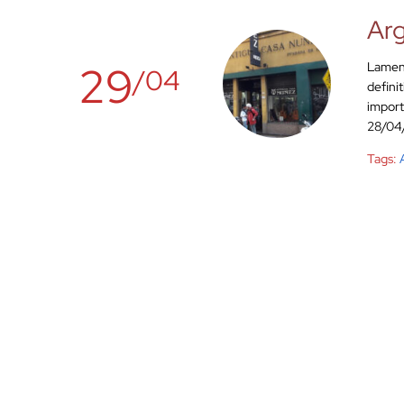
Arg
29
Lament
/04
defini
import
28/04/
Tags: