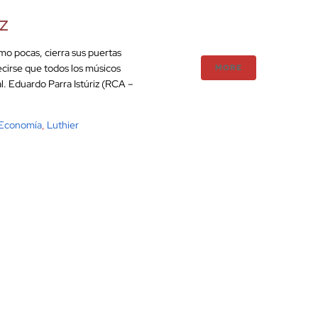
z
o pocas, cierra sus puertas
ecirse que todos los músicos
MORE
l. Eduardo Parra Istúriz (RCA –
Economía
,
Luthier