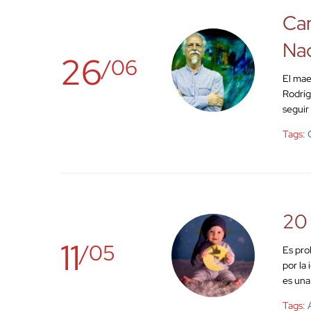
Car
Nac
26
/06
El mae
Rodríg
seguir
Tags:
20 
11
/05
Es pro
por la
es una
Tags: