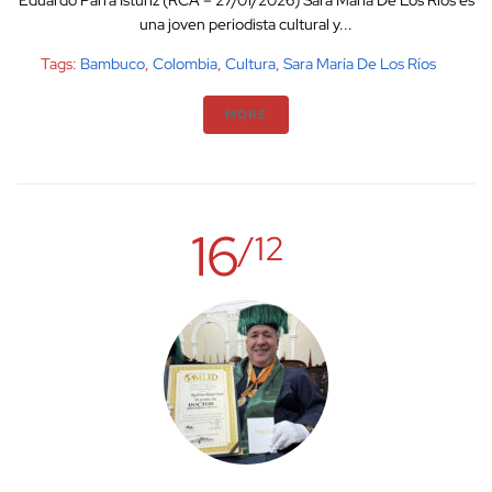
Eduardo Parra Istúriz (RCA – 27/01/2026) Sara María De Los Ríos es
una joven periodista cultural y...
Tags:
Bambuco
,
Colombia
,
Cultura
,
Sara María De Los Ríos
MORE
16
/12