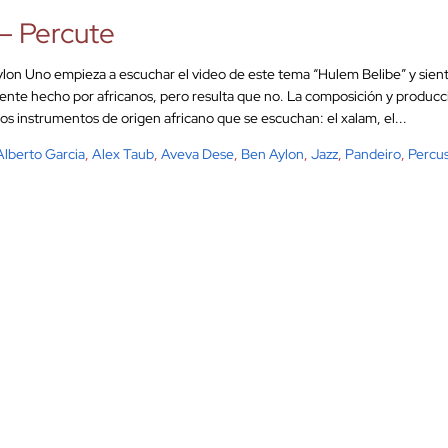
– Percute
lon Uno empieza a escuchar el video de este tema “Hulem Belibe” y sient
ente hecho por africanos, pero resulta que no. La composición y producci
los instrumentos de origen africano que se escuchan: el xalam, el...
Alberto Garcia
,
Alex Taub
,
Aveva Dese
,
Ben Aylon
,
Jazz
,
Pandeiro
,
Percu