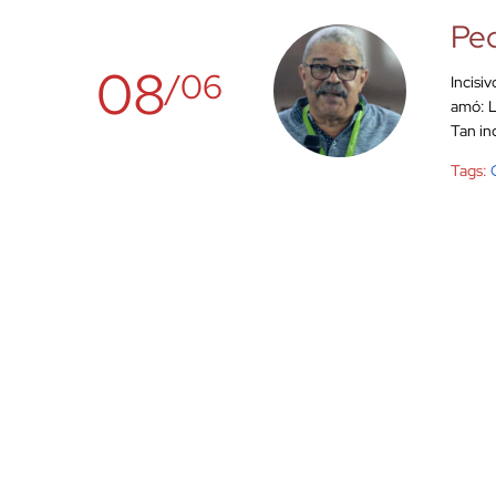
Ped
08
/06
Incisi
amó: L
Tan in
Tags: