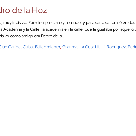
ro de la Hoz
vo, muy incisivo. Fue siempre claro y rotundo, y para serlo se formó en do
a Academia y la Calle, la academia en la calle, que le gustaba por aquello d
cisivo como amigo era Pedro de la...
Club Caribe
,
Cuba
,
Fallecimiento
,
Granma
,
La Cota Lil
,
Lil Rodriguez
,
Ped