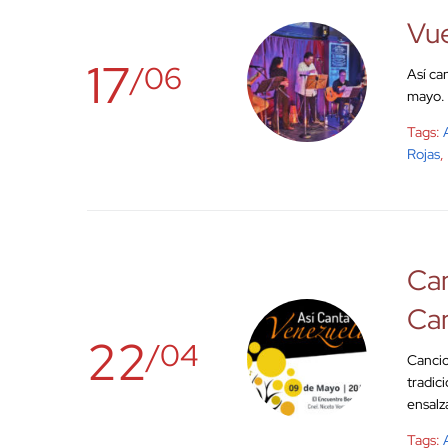
Vue
17
/06
Así ca
mayo.
Tags:
Rojas
,
Can
Ca
22
/04
Cancio
tradic
ensalz
Tags: