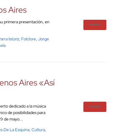
s Aires
 su primera presentación, en
MORE
rra Istúriz
,
Folclore
,
Jorge
ela
enos Aires «Así
ierto dedicado a la música
MORE
ico de posibilidades para
 9 de mayo...
s De La Esquina
,
Cultura
,