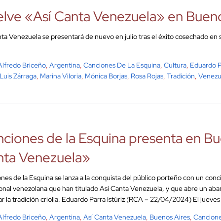
lve «Así Canta Venezuela» en Bueno
nta Venezuela se presentará de nuevo en julio tras el éxito cosechado en
Alfredo Briceño
,
Argentina
,
Canciones De La Esquina
,
Cultura
,
Eduardo Pa
Luis Zárraga
,
Marina Viloria
,
Mónica Borjas
,
Rosa Rojas
,
Tradición
,
Venezu
ciones de la Esquina presenta en Bu
nta Venezuela»
nes de la Esquina se lanza a la conquista del público porteño con un conc
ional venezolana que han titulado Así Canta Venezuela, y que abre un aban
ar la tradición criolla. Eduardo Parra Istúriz (RCA – 22/04/2024) El jueves
Alfredo Briceño
,
Argentina
,
Así Canta Venezuela
,
Buenos Aires
,
Cancione