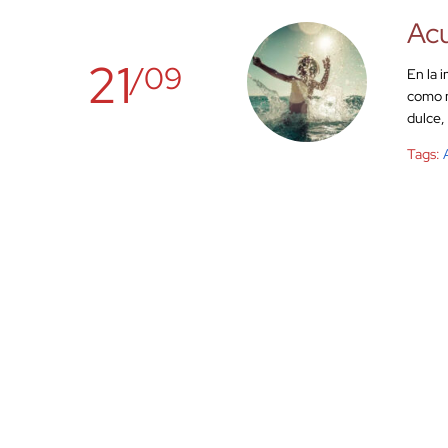
Acu
21
/09
En la 
como m
dulce,
Tags: