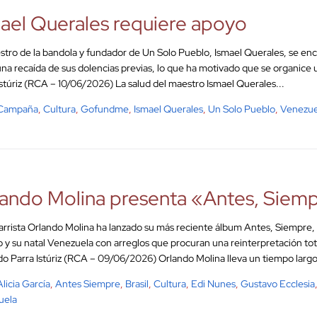
ael Querales requiere apoyo
stro de la bandola y fundador de Un Solo Pueblo, Ismael Querales, se enc
 una recaída de sus dolencias previas, lo que ha motivado que se organice
Istúriz (RCA – 10/06/2026) La salud del maestro Ismael Querales...
Campaña
,
Cultura
,
Gofundme
,
Ismael Querales
,
Un Solo Pueblo
,
Venezue
ando Molina presenta «Antes, Siem
tarrista Orlando Molina ha lanzado su más reciente álbum Antes, Siempre, 
 y su natal Venezuela con arreglos que procuran una reinterpretación tota
o Parra Istúriz (RCA – 09/06/2026) Orlando Molina lleva un tiempo largo r
Alicia García
,
Antes Siempre
,
Brasil
,
Cultura
,
Edi Nunes
,
Gustavo Ecclesia
uela