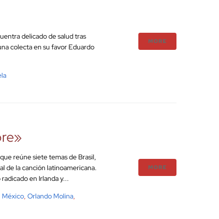
uentra delicado de salud tras
MORE
 una colecta en su favor Eduardo
la
pre»
que reúne siete temas de Brasil,
l de la canción latinoamericana.
MORE
adicado en Irlanda y...
,
México
,
Orlando Molina
,