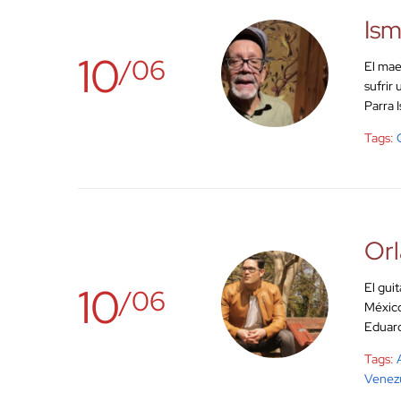
Ism
10
/06
El mae
sufrir
Parra 
Tags:
Orl
10
El gui
/06
México
Eduard
Tags:
Venez