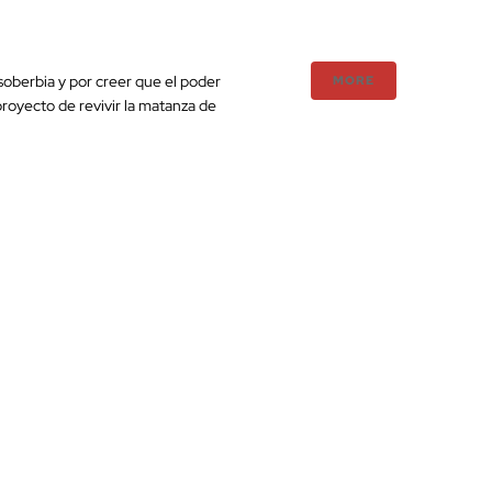
oberbia y por creer que el poder
MORE
proyecto de revivir la matanza de