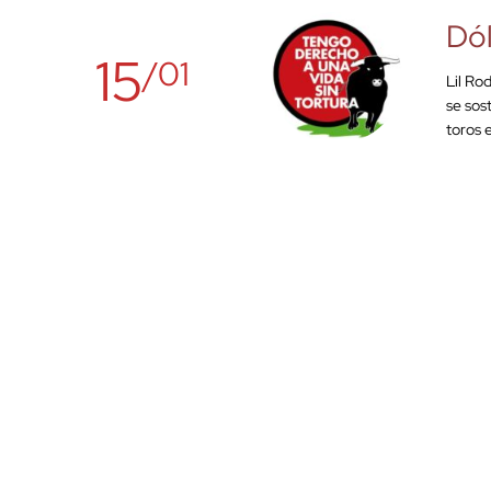
Dól
15
/01
Lil Ro
se sos
toros 