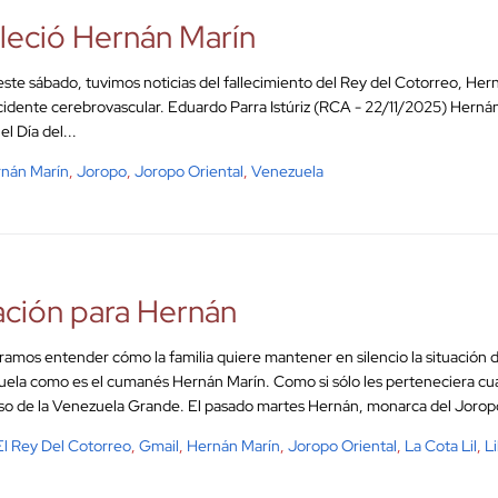
alleció Hernán Marín
e sábado, tuvimos noticias del fallecimiento del Rey del Cotorreo, Hern
cidente cerebrovascular. Eduardo Parra Istúriz (RCA - 22/11/2025) Hernán
l Día del...
nán Marín
,
Joropo
,
Joropo Oriental
,
Venezuela
ción para Hernán
ramos entender cómo la familia quiere mantener en silencio la situación 
ela como es el cumanés Hernán Marín. Como si sólo les perteneciera cu
so de la Venezuela Grande. El pasado martes Hernán, monarca del Joropo c
El Rey Del Cotorreo
,
Gmail
,
Hernán Marín
,
Joropo Oriental
,
La Cota Lil
,
L