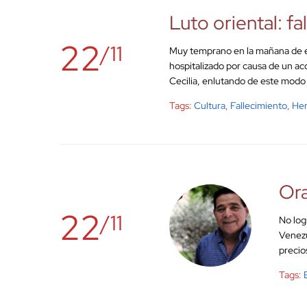
Luto oriental: f
22
/11
Muy temprano en la mañana de est
hospitalizado por causa de un ac
Cecilia, enlutando de este modo e
Tags:
Cultura
,
Fallecimiento
,
Her
Ora
22
/11
No log
Venezu
precio
Tags: