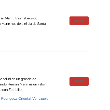
án Marín, tras haber sido
MORE
 Marín nos deja el día de Santa
de salud de un grande de
MORE
ando Hernán Marín es un valor
on Estribillo...
il Rodríguez
,
Oriental
,
Venezuela